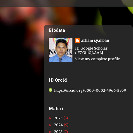
Biodata
arham syahban
ID Google Scholar:
dFZGfoQAAAAJ
View my complete profile
ID Orcid
https://orcid.org/0000-0002-4966-2959
Materi
2025
(6)
►
2024
(9)
►
2023
(7)
►