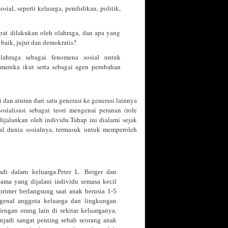
al, seperti keluarga, pendidikan, politik,
at dilakukan oleh olahraga, dan apa yang
baik, jujur dan demokratis?
ahraga sebagai fenomena sosial untuk
mereka ikut serta sebagai agen perubahan
 dan aturan dari satu generasi ke generasi lainnya
ialisasi sebagai teori mengenai peranan (role
dijalankan oleh individu.Tahap ini dialami sejak
al dunia sosialnya, termasuk untuk memperoleh
rjadi dalam keluarga.Peter L. Berger dan
rtama yang dijalani individu semasa kecil
 primer berlangsung saat anak berusia 1-5
genal anggota keluarga dan lingkungan
ngan orang lain di sekitar keluarganya.
njadi sangat penting sebab seorang anak