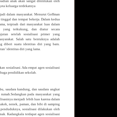
ibadian anak akan sangat ditentukan oleh
gota keluarga terdekatnya
terjadi dalam masyarakat. Menurut Goffman
at tinggal dan tempat bekerja. Dalam kedua
sama, terpisah dari masyarakat luas dalam
p yang terkukung, dan diatur secara
njutan setelah sosialisasi primer yang
syarakat. Salah satu bentuknya adalah
ang diberi suatu identitas diri yang baru.
an’ identitas diri yang lama.
n sosialisasi. Ada empat agen sosialisasi
mbaga pendidikan sekolah.
 ibu, saudara kandung, dan saudara angkat
u rumah.Sedangkan pada masyarakat yang
lisasinya menjadi lebih luas karena dalam
 kakek, nenek, paman, dan bibi di samping
 penduduknya, sosialisasi dilakukan oleh
nak. Kadangkala terdapat agen sosialisasi