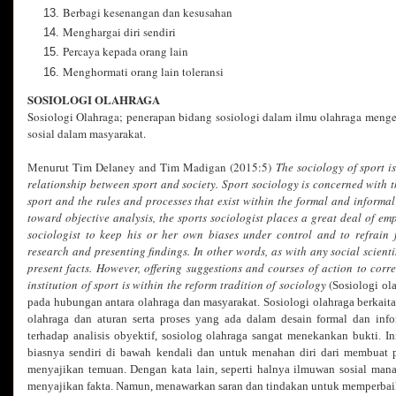
Berbagi kesenangan dan kesusahan
Menghargai diri sendiri
Percaya kepada orang lain
Menghormati orang lain toleransi
SOSIOLOGI OLAHRAGA
Sosiologi Olahraga; penerapan bidang sosiologi dalam ilmu olahraga menge
sosial dalam masyarakat.
Tim Delaney and Tim Madigan (2015:5)
The sociology of sport i
Menurut
relationship between sport and society. Sport sociology is concerned with 
sport and the rules and processes that exist within the formal and inform
toward objective analysis, the sports sociologist places a great deal of emph
sociologist to keep his or her own biases under control and to refrai
research and presenting findings. In other words, as with any social scienti
present facts. However, offering suggestions and courses of action to corr
institution of sport is within the reform tradition of sociology
(
Sosiologi ol
pada hubungan antara olahraga dan masyarakat. Sosiologi olahraga berkai
olahraga dan aturan serta proses yang ada dalam desain formal dan inf
terhadap analisis obyektif, sosiolog olahraga sangat menekankan bukti. I
biasnya sendiri di bawah kendali dan untuk menahan diri dari membuat p
menyajikan temuan. Dengan kata lain, seperti halnya ilmuwan sosial mana 
menyajikan fakta. Namun, menawarkan saran dan tindakan untuk memperbaik