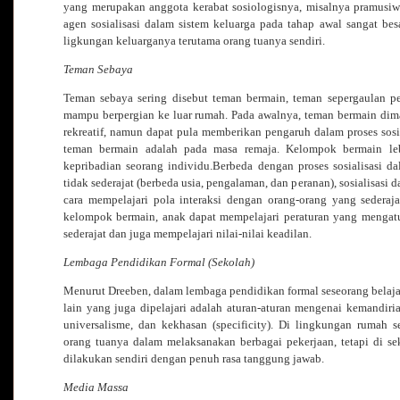
yang merupakan anggota kerabat sosiologisnya, misalnya pramusiwi
agen sosialisasi dalam sistem keluarga pada tahap awal sangat be
ligkungan keluarganya terutama orang tuanya sendiri.
Teman Sebaya
Teman sebaya sering disebut teman bermain, teman sepergaulan pe
mampu berpergian ke luar rumah. Pada awalnya, teman bermain dim
rekreatif, namun dapat pula memberikan pengaruh dalam proses sosi
teman bermain adalah pada masa remaja. Kelompok bermain l
kepribadian seorang individu.Berbeda dengan proses sosialisasi 
tidak sederajat (berbeda usia, pengalaman, dan peranan), sosialisas
cara mempelajari pola interaksi dengan orang-orang yang sederaja
kelompok bermain, anak dapat mempelajari peraturan yang mengat
sederajat dan juga mempelajari nilai-nilai keadilan.
Lembaga Pendidikan Formal (Sekolah)
Menurut Dreeben, dalam lembaga pendidikan formal seseorang belaja
lain yang juga dipelajari adalah aturan-aturan mengenai kemandiria
universalisme, dan kekhasan (specificity). Di lingkungan rumah
orang tuanya dalam melaksanakan berbagai pekerjaan, tetapi di se
dilakukan sendiri dengan penuh rasa tanggung jawab.
Media Massa