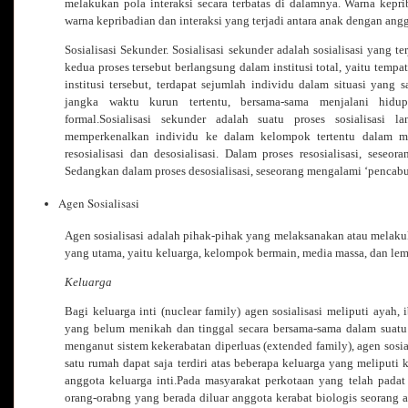
melakukan pola interaksi secara terbatas di dalamnya. Warna kepr
warna kepribadian dan interaksi yang terjadi antara anak dengan ang
Sosialisasi Sekunder.
Sosialisasi sekunder adalah sosialisasi yang 
kedua proses tersebut berlangsung dalam institusi total, yaitu temp
institusi tersebut, terdapat sejumlah individu dalam situasi yang 
jangka waktu kurun tertentu, bersama-sama menjalani hidu
formal.Sosialisasi sekunder adalah suatu proses sosialisasi la
memperkenalkan individu ke dalam kelompok tertentu dalam ma
resosialisasi dan desosialisasi. Dalam proses resosialisasi, seseor
Sedangkan dalam proses desosialisasi, seseorang mengalami ‘pencabut
Agen Sosialisasi
Agen sosialisasi adalah pihak-pihak yang melaksanakan atau melakuka
yang utama, yaitu keluarga, kelompok bermain, media massa, dan le
Keluarga
Bagi keluarga inti (nuclear family) agen sosialisasi meliputi ayah,
yang belum menikah dan tinggal secara bersama-sama dalam suat
menganut sistem kekerabatan diperluas (extended family), agen sosia
satu rumah dapat saja terdiri atas beberapa keluarga yang meliputi
anggota keluarga inti.Pada masyarakat perkotaan yang telah padat
orang-orabng yang berada diluar anggota kerabat biologis seorang a