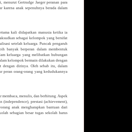
, menurut Gertrudge Jaeger peranan para
sar karena anak sepenuhnya berada dalam
rtama kali didapatkan manusia ketika ia
aksudkan sebagai kelompok yang bersifat
alisasi setelah keluarga. Puncak pengaruh
ebih banyak berperan dalam membentuk
dalam keluarga yang melibatkan hubungan
i dalam kelompok bermain dilakukan dengan
t dengan dirinya. Oleh sebab itu, dalam
ur peran orang-orang yang kedudukannya
r membaca, menulis, dan berhitung. Aspek
n (independence), prestasi (achievement),
 seorang anak mengharapkan bantuan dari
kolah sebagian besar tugas sekolah harus