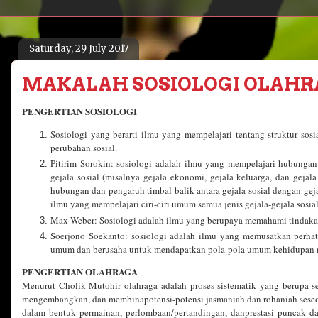
Saturday, 29 July 2017
MAKALAH SOSIOLOGI OLAH
PENGERTIAN SOSIOLOGI
Sosiologi yang berarti ilmu yang mempelajari tentang struktur sosia
perubahan sosial.
Pitirim Sorokin: sosiologi adalah ilmu yang mempelajari hubunga
gejala sosial (misalnya gejala ekonomi, gejala keluarga, dan gejal
hubungan dan pengaruh timbal balik antara gejala sosial dengan gejal
ilmu yang mempelajari ciri-ciri umum semua jenis gejala-gejala sosial
Max Weber: Sosiologi adalah ilmu yang berupaya memahami tindakan
Soerjono Soekanto: sosiologi adalah ilmu yang memusatkan perhati
umum dan berusaha untuk mendapatkan pola-pola umum kehidupan 
PENGERTIAN OLAHRAGA
Menurut Cholik Mutohir olahraga adalah proses sistematik yang berupa 
mengembangkan, dan membinapotensi-potensi jasmaniah dan rohaniah seseo
dalam bentuk permainan, perlombaan/pertandingan, danprestasi puncak 