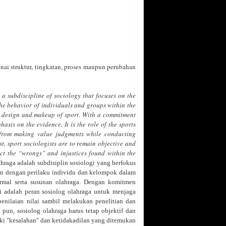
nai struktur, tingkatan, proses maupun perubahan
s a subdiscipline of sociology that focuses on the
the behavior of individuals and groups within the
al design and makeup of sport. With a commitment
asis on the evidence. It is the role of the sports
n from making value judgments while conducting
st, sport sociologists are to remain objective and
ect the “wrongs” and injustices found within the
ahraga adalah subdisiplin sosiologi yang berfokus
tan dengan perilaku individu dan kelompok dalam
ormal serta susunan olahraga. Dengan komitmen
ni adalah peran sosiolog olahraga untuk menjaga
enilaian nilai sambil melakukan penelitian dan
pun, sosiolog olahraga harus tetap objektif dan
i "kesalahan" dan ketidakadilan yang ditemukan