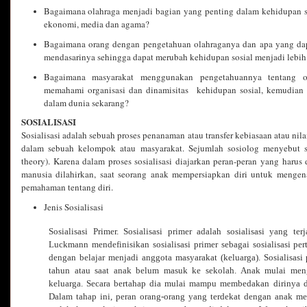
Bagaimana olahraga menjadi bagian yang penting dalam kehidupan sosi
ekonomi, media dan agama?
Bagaimana orang dengan pengetahuan olahraganya dan apa yang dap
mendasarinya sehingga dapat merubah kehidupan sosial menjadi lebih 
Bagaimana masyarakat menggunakan pengetahuannya tentang ol
memahami organisasi dan dinamisitas kehidupan sosial, kemudian 
dalam dunia sekarang?
SOSIALISASI
Sosialisasi adalah sebuah proses penanaman atau transfer kebiasaan atau nilai
dalam sebuah kelompok atau masyarakat. Sejumlah sosiolog menyebut sos
theory). Karena dalam proses sosialisasi diajarkan peran-peran yang harus 
manusia dilahirkan, saat seorang anak mempersiapkan diri untuk mengen
pemahaman tentang diri.
Jenis Sosialisasi
Sosialisasi Primer.
Sosialisasi primer adalah sosialisasi yang te
Luckmann mendefinisikan sosialisasi primer sebagai sosialisasi pe
dengan belajar menjadi anggota masyarakat (keluarga). Sosialisasi
tahun atau saat anak belum masuk ke sekolah. Anak mulai men
keluarga. Secara bertahap dia mulai mampu membedakan dirinya de
Dalam tahap ini, peran orang-orang yang terdekat dengan anak me