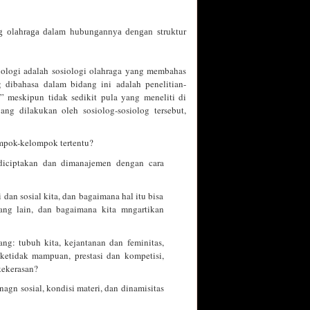
ng olahraga dalam hubungannya dengan struktur
siologi adalah sosiologi olahraga yang membahas
dibahasa dalam bidang ini adalah penelitian-
i” meskipun tidak sedikit pula yang meneliti di
ang dilakukan oleh sosiolog-sosiolog tersebut,
ompok-kelompok tertentu?
diciptakan dan dimanajemen dengan cara
dan sosial kita, dan bagaimana hal itu bisa
ang lain, dan bagaimana kita mngartikan
ang: tubuh kita, kejantanan dan feminitas,
 ketidak mampuan, prestasi dan kompetisi,
kekerasan?
gn sosial, kondisi materi, dan dinamisitas