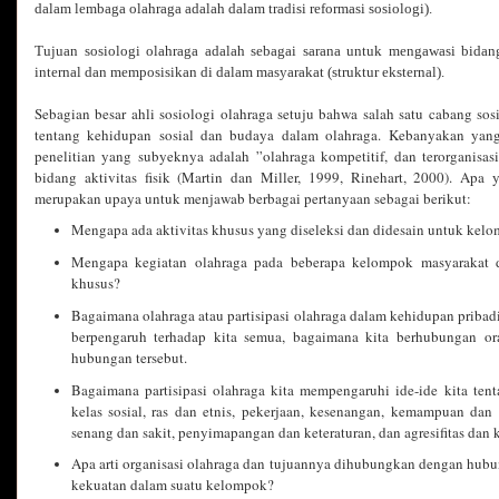
dalam lembaga olahraga adalah dalam tradisi reformasi sosiologi).
Tujuan sosiologi olahraga adalah sebagai sarana untuk mengawasi bida
internal dan memposisikan di dalam masyarakat (struktur eksternal).
Sebagian besar ahli sosiologi olahraga setuju bahwa salah satu cabang so
tentang kehidupan sosial dan budaya dalam olahraga. Kebanyakan yang 
penelitian yang subyeknya adalah ”olahraga kompetitif, dan terorganisas
bidang aktivitas fisik (Martin dan Miller, 1999, Rinehart, 2000). Apa y
merupakan upaya untuk menjawab berbagai pertanyaan sebagai berikut:
Mengapa ada aktivitas khusus yang diseleksi dan didesain untuk kel
Mengapa kegiatan olahraga pada beberapa kelompok masyarakat 
khusus?
Bagaimana olahraga atau partisipasi olahraga dalam kehidupan pribadi 
berpengaruh terhadap kita semua, bagaimana kita berhubungan or
hubungan tersebut.
Bagaimana partisipasi olahraga kita mempengaruhi ide-ide kita tent
kelas sosial, ras dan etnis, pekerjaan, kesenangan, kemampuan dan
senang dan sakit, penyimapangan dan keteraturan, dan agresifitas dan 
Apa arti organisasi olahraga dan tujuannya dihubungkan dengan hubuna
kekuatan dalam suatu kelompok?