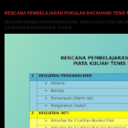
RENCANA PEMBELAJARAN PUKULAN BACKHAND TENIS 
RENCANA PEMBELAJARAN MAHASISWA MATA KULIAH TENIS MEJA "
🙋🙋🙋🙋🙋🙋🙋🙋🙋🙋🙋🙋🙋🙋 🙋🙋🙋🙋...