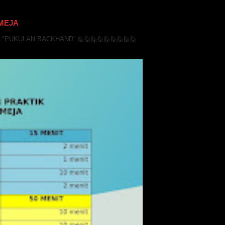
MEJA
PUKULAN BACKHAND" 🙋🙋🙋🙋🙋🙋🙋🙋🙋