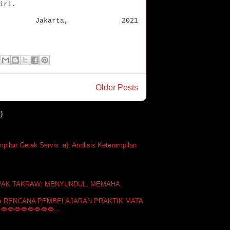
diri.
Jakarta, 2021
Older Posts
)
mpilan Gerak Servis a). Analisis Keterampilan
PAK TAKRAW: MENYUNDUL, MEMAHA,
 RENCANA PEMBELAJARAN PRAKTIK MATA
👄👄👄👄👄👄👄...