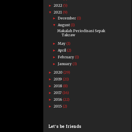
2022
(5)
►
2021
(9)
▼
December
(1)
►
August
(1)
▼
Makalah Periodisasi Sepak
Takraw
May
(1)
►
April
(2)
►
February
(1)
►
January
(3)
►
2020
(29)
►
2019
(21)
►
2018
(8)
►
2017
(16)
►
2016
(22)
►
2015
(2)
►
Let’s be friends