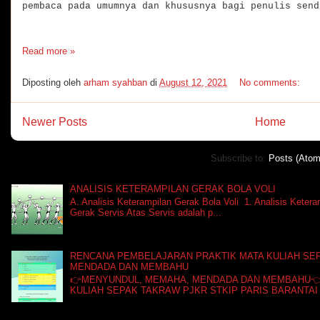
pembaca pada umumnya dan khususnya bagi penulis sen
Read more »
Diposting oleh
arham syahban
di
August 12, 2021
No comments:
Newer Posts
Home
Subscribe to:
Posts (Atom
ANALISIS KETERAMPILAN GERAK BOLA VOLI
A. Analisis Keterampilan Gerak Bola Voli 1. Analisis Ketera
Gerak Servis Atas Servis adalah p...
RENCANA PEMBELAJARAN PRAKTIK MATA KULIAH SE
MENDADA DAN MEMBAHU
👉MENYUNDUL, MEMAHA, MENDADA DAN MEMBAHU👈
KULIAH SEPAK TAKRAW PJKR STKIP PARIS BARANTAI 👄