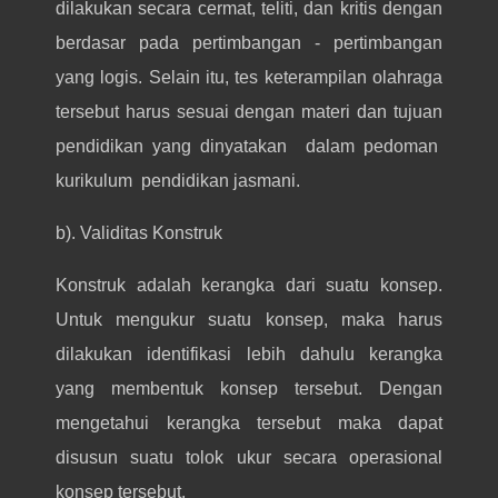
dilakukan secara cermat, teliti, dan kritis dengan
berdasar pada pertimbangan - pertimbangan
yang logis. Selain itu, tes keterampilan olahraga
tersebut harus sesuai dengan materi dan tujuan
pendidikan yang dinyatakan dalam pedoman
kurikulum pendidikan jasmani.
b). Validitas Konstruk
Konstruk adalah kerangka dari suatu konsep.
Untuk mengukur suatu konsep, maka harus
dilakukan identifikasi lebih dahulu kerangka
yang membentuk konsep tersebut. Dengan
mengetahui kerangka tersebut maka dapat
disusun suatu tolok ukur secara operasional
konsep tersebut.