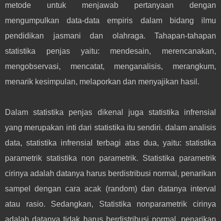
metode untuk menjawab pertanyaan dengan
mengumpulkan data-data empiris dalam bidang ilmu
pendidikan jasmani dan olahraga. Tahapan-tahapan
statistika penjas yaitu: mendesain, merencanakan,
mengobservasi, mencatat, menganalisis, merangkum,
menarik kesimpulan, melaporkan dan menyajikan hasil.
Dalam statistika penjas dikenal juga statistika infrensial
yang merupakan inti dari statistika itu sendiri. dalam analisis
data, statistika infrensial terbagi atas dua, yaitu: statistika
parametrik statistika non parametrik.
Statistika parametrik
cirinya adalah datanya harus berdistribusi normal, penarikan
sampel dengan cara acak (random) dan datanya interval
atau rasio. Sedangkan, Statistika nonparametrik cirinya
adalah datanya tidak harus berdistribusi normal, penarikan