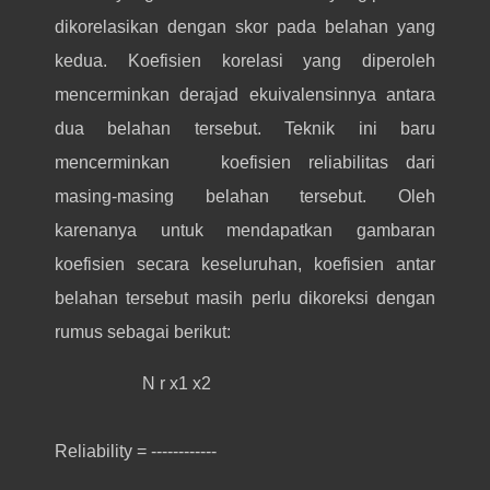
dikorelasikan dengan skor pada belahan yang
kedua. Koefisien korelasi yang diperoleh
mencerminkan derajad ekuivalensinnya antara
dua belahan tersebut. Teknik ini baru
mencerminkan koefisien reliabilitas dari
masing-masing belahan tersebut. Oleh
karenanya untuk mendapatkan gambaran
koefisien secara keseluruhan, koefisien antar
belahan tersebut masih perlu dikoreksi dengan
rumus sebagai berikut:
N r x1 x2
Reliability = ------------