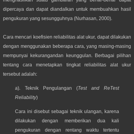
dipercaya dan dapat diandalkan untuk membuahkan hasil
pengukuran yang sesungguhnya (Nurhasan, 2000).
Cara mencari koefisien reliabilitas alat ukur, dapat dilakukan
dengan menggunakan beberapa cara, yang masing-masing
mempunyai kekurangandan keunggulan. Berbagai pilihan
tentang cara menetapkan tingkat reliabilitas alat ukur
tersebut adalah:
a). Teknik Pengulangan (
Test and ReTest
Reliability
)
Cara ini disebut sebagai teknik ulangan, karena
dilakukan dengan memberikan dua kali
pengukuran dengan rentang waktu tertentu