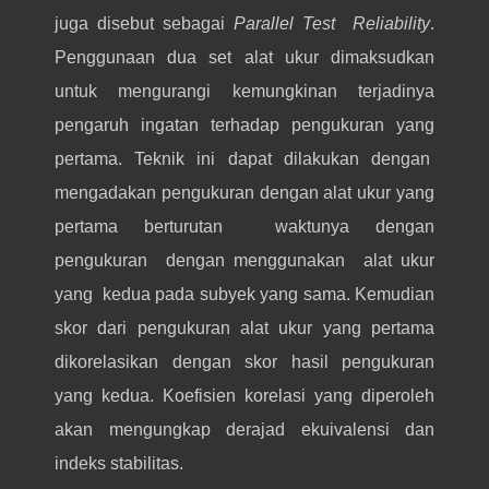
juga disebut sebagai
Parallel Test Reliability
.
Penggunaan dua set alat ukur dimaksudkan
untuk mengurangi kemungkinan terjadinya
pengaruh ingatan terhadap pengukuran yang
pertama. Teknik ini dapat dilakukan dengan
mengadakan pengukuran dengan alat ukur yang
pertama berturutan waktunya dengan
pengukuran dengan menggunakan alat ukur
yang kedua pada subyek yang sama. Kemudian
skor dari pengukuran alat ukur yang pertama
dikorelasikan dengan skor hasil pengukuran
yang kedua. Koefisien korelasi yang diperoleh
akan mengungkap derajad ekuivalensi dan
indeks stabilitas.