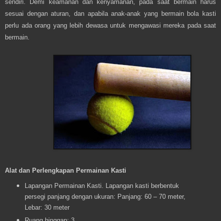
sendiri. Demi keamanan dan kenyamanan, pada saat bermain harus
sesuai dengan aturan, dan apabila anak-anak yang bermain bola kasti
perlu ada orang yang lebih dewasa untuk mengawasi mereka pada saat
bermain.
Alat dan Perlengkapan Permainan Kasti
Lapangan Permainan Kasti. Lapangan kasti berbentuk
persegi panjang dengan ukuran: Panjang: 60 – 70 meter,
Lebar: 30 meter
Ruang hinggap: 3