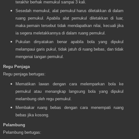
terakhir berhak memukul sampai 3 kali.
Sesedah memukul, alat pemukul harus diletakkan di dalam
ruang pemukul. Apabila alat pemukul diletakkan di luar,
maka pemain tersebut tidak mendapatkan nilai, kecuali jika
ia segera meletakkannya di dalam ruang pemukul.
Pukulan dinyatakan benar apabila bola yang dipukul
melampaui garis pukul, tidak jatuh di ruang bebas, dan tidak
mengenai tangan pemukul.
Regu Penjaga
Regu penjaga bertugas:
Mematikan lawan dengan cara melemparkan bola ke
pemukul atau menangkap langsung bola yang dipukul
melambung oleh regu pemukul.
Membakar ruang bebas dengan cara menempati ruang
bebas jika kosong.
Pelambung
Pelambung bertugas: