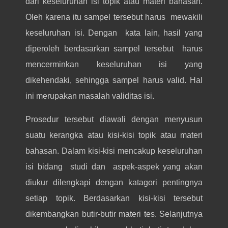
dari keseluruhan isi topik atau materi bahasan.
Oleh karena itu sampel tersebut harus mewakili
keseluruhan isi. Dengan kata lain, hasil yang
diperoleh berdasarkan sampel tersebut harus
mencerminkan keseluruhan isi yang
dikehendaki, sehingga sampel harus valid. Hal
ini merupakan masalah validitas isi.
Prosedur tersebut diawali dengan menyusun
suatu kerangka atau kisi-kisi topik atau materi
bahasan. Dalam kisi-kisi mencakup keseluruhan
isi bidang studi dan aspek-aspek yang akan
diukur dilengkapi dengan katagori pentingnya
setiap topik. Berdasarkan kisi-kisi tersebut
dikembangkan butir-butir materi tes. Selanjutnya