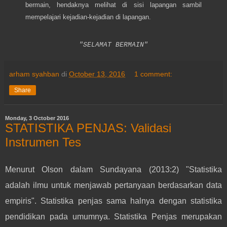
bermain, hendaknya melihat di sisi lapangan sambil
mempelajari kejadian-kejadian di lapangan.
"SELAMAT BERMAIN"
arham syahban
di
October 13, 2016
1 comment:
Share
Monday, 3 October 2016
STATISTIKA PENJAS: Validasi
Instrumen Tes
Menurut Olson dalam Sundayana (2013:2) "Statistika
adalah ilmu untuk menjawab pertanyaan berdasarkan data
empiris". Statistika penjas sama halnya dengan statistika
pendidikan pada umumnya. Statistika Penjas merupakan