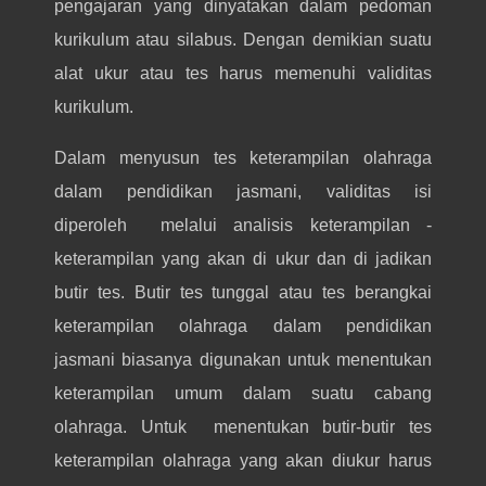
pengajaran yang dinyatakan dalam pedoman
kurikulum atau silabus. Dengan demikian suatu
alat ukur atau tes harus memenuhi validitas
kurikulum.
Dalam menyusun tes keterampilan olahraga
dalam pendidikan jasmani, validitas isi
diperoleh melalui analisis keterampilan -
keterampilan yang akan di ukur dan di jadikan
butir tes. Butir tes tunggal atau tes berangkai
keterampilan olahraga dalam pendidikan
jasmani biasanya digunakan untuk menentukan
keterampilan umum dalam suatu cabang
olahraga. Untuk menentukan butir-butir tes
keterampilan olahraga yang akan diukur harus