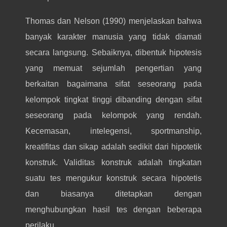
Thomas dan Nelson (1990) menjelaskan bahwa
banyak karakter manusia yang tidak diamati
secara langsung. Sebaiknya, dibentuk hipotesis
yang memuat sejumlah pengertian yang
berkaitan bagaimana sifat seseorang pada
kelompok tingkat tinggi dibanding dengan sifat
seseorang pada kelompok yang rendah.
Kecemasan, intelegensi, sportmanship,
kreatifitas dan sikap adalah sedikit dari hipotetik
konstruk. Validitas konstruk adalah tingkatan
suatu tes mengukur konstruk secara hipotetis
dan biasanya ditetapkan dengan
menghubungkan hasil tes dengan beberapa
perilaku.