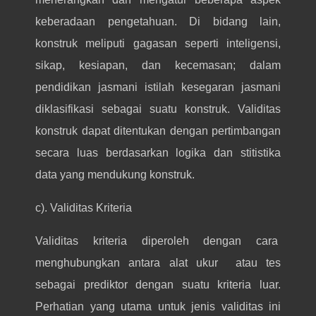
keberadaan pengetahuan. Di bidang lain,
konstruk meliputi gagasan seperti inteligensi,
sikap, kesiapan, dan kecemasan; dalam
pendidikan jasmani istilah kesegaran jasmani
diklasifikasi sebagai suatu konstruk. Validitas
konstruk dapat ditentukan dengan pertimbangan
secara luas berdasarkan logika dan stitistika
data yang mendukung konstruk.
c). Validitas Kriteria
Validitas kriteria diperoleh dengan cara
menghubungkan antara alat ukur atau tes
sebagai prediktor dengan suatu kriteria luar.
Perhatian yang utama untuk jenis validitas ini