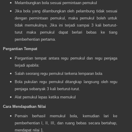
Melambungkan bola sesuai permintaan pemukul
Jika bola yang dilambungkan oleh pelambung tidak sesuai
dengan permintaan pemukul, maka pemukul boleh untuk
tidak memukulnya. Jika ini terjadi sampai 3 kali berturut-
turut maka pemukul dapat berlari bebas ke tiang
pemberhentian pertama.
Pergantian Tempat
Pergantian tempat antara regu pemukul dan regu penjaga
terjadi apabila:
Salah seorang regu pemukul terkena lemparan bola
Bola pukulan regu pemukul ditangkap langsung oleh regu
penjaga sebanyak 3 kali berturut-turut.
Alat pemukul lepas ketika memukul
Cara Mendapatkan Nilai
Pemain berhasil memukul bola, kemudian lari ke
pemberhentian I, II, III, dan ruang bebas secara bertahap,
mendapat nilai 1.