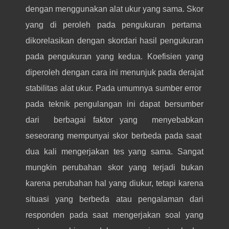
dengan menggunakan alat ukur yang sama. Skor
yang di peroleh pada pengukuran pertama
dikorelasikan dengan skordari hasil pengukuran
pada pengukuran yang kedua. Koefisien yang
diperoleh dengan cara ini menunjuk pada derajat
stabilitas alat ukur. Pada umumnya sumber error
pada teknik pengulangan ini dapat bersumber
dari berbagai faktor yang menyebabkan
seseorang mempunyai skor berbeda pada saat
dua kali mengerjakan tes yang sama. Sangat
mungkin perubahan skor yang terjadi bukan
karena perubahan hal yang diukur, tetapi karena
situasi yang berbeda atau pengalaman dari
responden pada saat mengerjakan soal yang