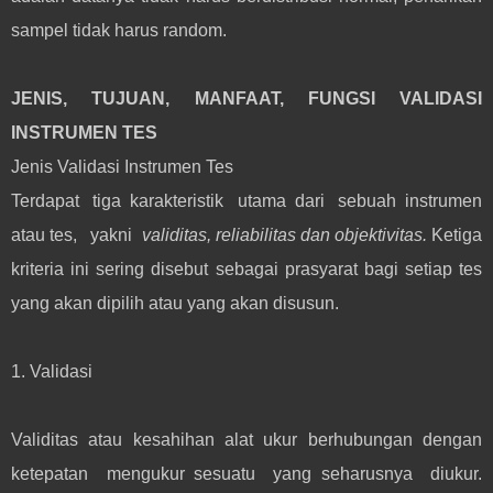
sampel tidak harus random.
JENIS, TUJUAN, MANFAAT, FUNGSI VALIDASI
INSTRUMEN TES
Jenis Validasi Instrumen Tes
Terdapat tiga karakteristik utama dari sebuah instrumen
atau tes, yakni
validitas, reliabilitas dan objektivitas.
Ketiga
kriteria ini sering disebut sebagai prasyarat bagi setiap tes
yang akan dipilih atau yang akan disusun.
1. Validasi
Validitas atau kesahihan alat ukur berhubungan dengan
ketepatan mengukur sesuatu yang seharusnya diukur.