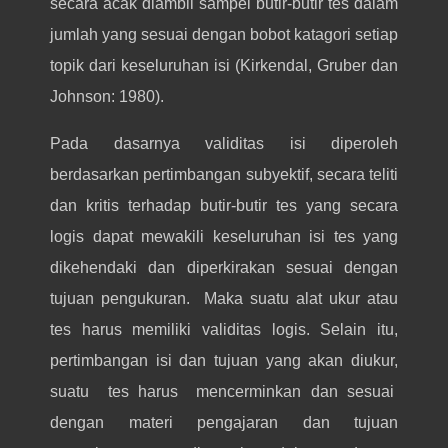
secara acak diambil sampel butir-butir tes dalam
jumlah yang sesuai dengan bobot katagori setiap
topik dari keseluruhan isi (Kirkendal, Gruber dan
Johnson: 1980).
Pada dasarnya validitas isi diperoleh
berdasarkan pertimbangan subyektif, secara teliti
dan kritis terhadap butir-butir tes yang secara
logis dapat mewakili keseluruhan isi tes yang
dikehendaki dan diperkirakan sesuai dengan
tujuan pengukuran. Maka suatu alat ukur atau
tes harus memiliki validitas logis. Selain itu,
pertimbangan isi dan tujuan yang akan diukur,
suatu tes harus mencerminkan dan sesuai
dengan materi pengajaran dan tujuan