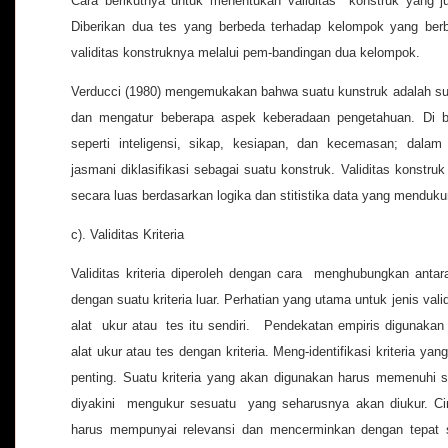
Cara berikutnya untuk menentukan validitas konstruk yang ju
Diberikan dua tes yang berbeda terhadap kelompok yang berb
validitas konstruknya melalui pem-bandingan dua kelompok.
Verducci (1980) mengemukakan bahwa suatu kunstruk adalah su
dan mengatur beberapa aspek keberadaan pengetahuan. Di bi
seperti inteligensi, sikap, kesiapan, dan kecemasan; dalam 
jasmani diklasifikasi sebagai suatu konstruk. Validitas konstr
secara luas berdasarkan logika dan stitistika data yang menduku
c). Validitas Kriteria
Validitas kriteria diperoleh dengan cara menghubungkan antar
dengan suatu kriteria luar. Perhatian yang utama untuk jenis vali
alat ukur atau tes itu sendiri. Pendekatan empiris digunaka
alat ukur atau tes dengan kriteria. Meng-identifikasi kriteria
penting. Suatu kriteria yang akan digunakan harus memenuhi sy
diyakini mengukur sesuatu yang seharusnya akan diukur. Ciri 
harus mempunyai relevansi dan mencerminkan dengan tepat s