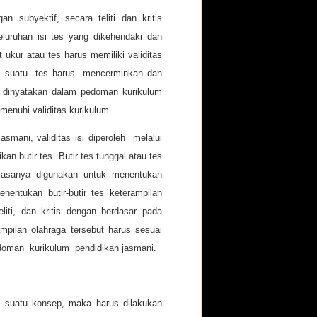
an subyektif, secara teliti dan kritis
seluruhan isi tes yang dikehendaki dan
ukur atau tes harus memiliki validitas
kur, suatu tes harus mencerminkan dan
g dinyatakan dalam pedoman kurikulum
menuhi validitas kurikulum.
smani, validitas isi diperoleh melalui
kan butir tes. Butir tes tunggal atau tes
biasanya digunakan untuk menentukan
ntukan butir-butir tes keterampilan
liti, dan kritis dengan berdasar pada
ampilan olahraga tersebut harus sesuai
edoman kurikulum pendidikan jasmani.
r suatu konsep, maka harus dilakukan