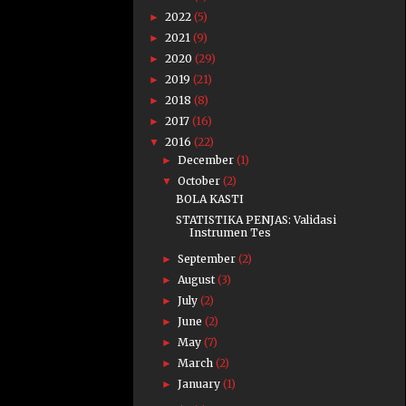
2022
(5)
►
2021
(9)
►
2020
(29)
►
2019
(21)
►
2018
(8)
►
2017
(16)
►
2016
(22)
▼
December
(1)
►
October
(2)
▼
BOLA KASTI
STATISTIKA PENJAS: Validasi
Instrumen Tes
September
(2)
►
August
(3)
►
July
(2)
►
June
(2)
►
May
(7)
►
March
(2)
►
January
(1)
►