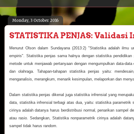
Monday, 3 October 2016
STATISTIKA PENJAS: Validasi 
Menurut Olson dalam Sundayana (2013:2) "Statistika adalah ilmu 
empiris". Statistika penjas sama halnya dengan statistika pendidik
metode untuk menjawab pertanyaan dengan mengumpulkan data-data em
dan olahraga. Tahapan-tahapan statistika penjas yaitu: mendesai
menganalisis, merangkum, menarik kesimpulan, melaporkan dan menyaj
Dalam statistika penjas dikenal juga statistika infrensial yang merupakan 
data, statistika infrensial terbagi atas dua, yaitu: statistika parametrik
cirinya adalah datanya harus berdistribusi normal, penarikan sampel d
atau rasio. Sedangkan, Statistika nonparametrik cirinya adalah datany
sampel tidak harus random.