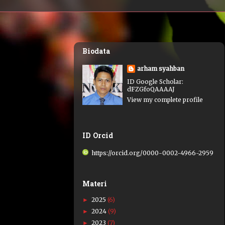
Biodata
arham syahban
ID Google Scholar:
dFZGfoQAAAAJ
View my complete profile
ID Orcid
https://orcid.org/0000-0002-4966-2959
Materi
2025
(6)
►
2024
(9)
►
2023
(7)
►