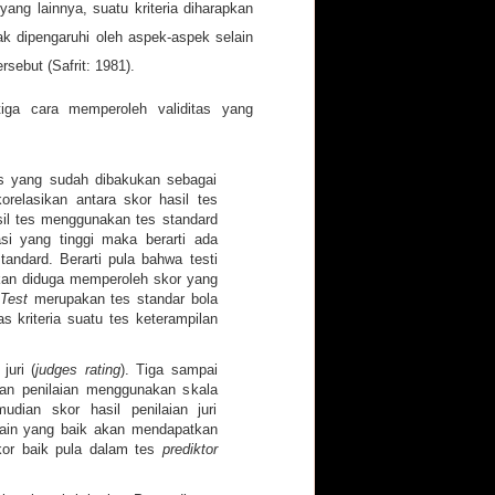
yang lainnya, suatu kriteria diharapkan
ak dipengaruhi oleh aspek-aspek selain
sebut (Safrit: 1981).
iga cara memperoleh validitas yang
s yang sudah dibakukan sebagai
korelasikan antara skor hasil tes
il tes menggunakan tes standard
lasi yang tinggi maka berarti ada
tandard. Berarti pula bahwa testi
akan diduga memperoleh skor yang
 Test
merupakan tes standar bola
s kriteria suatu tes keterampilan
juri (
judges rating
). Tiga sampai
an penilaian menggunakan skala
dian skor hasil penilaian juri
main yang baik akan mendapatkan
kor baik pula dalam tes
prediktor