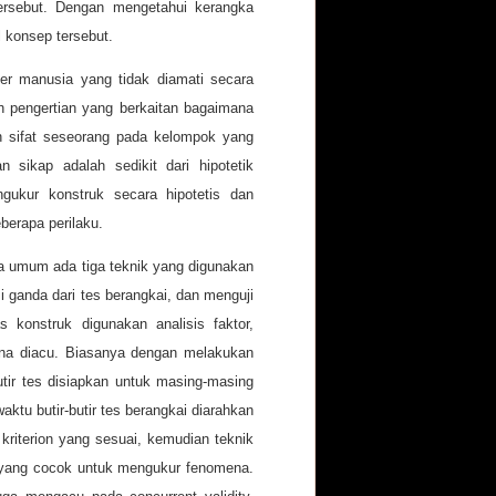
tersebut. Dengan mengetahui kerangka
l konsep tersebut.
r manusia yang tidak diamati secara
h pengertian yang berkaitan bagaimana
an sifat seseorang pada kelompok yang
n sikap adalah sedikit dari hipotetik
ngukur konstruk secara hipotetis dan
berapa perilaku.
a umum ada tiga teknik yang digunakan
si ganda dari tes berangkai, dan menguji
 konstruk digunakan analisis faktor,
omena diacu. Biasanya dengan melakukan
ir tes disiapkan untuk masing-masing
tu butir-butir tes berangkai diarahkan
riterion yang sesuai, kemudian teknik
 yang cocok untuk mengukur fenomena.