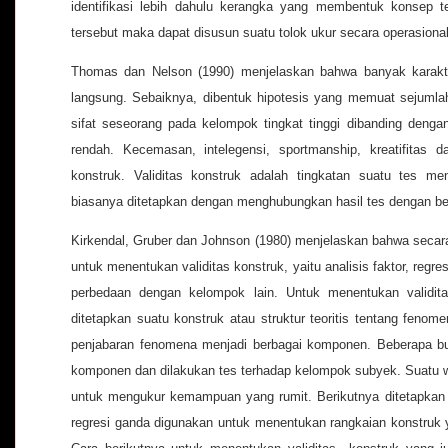
identifikasi lebih dahulu kerangka yang membentuk konsep 
tersebut maka dapat disusun suatu tolok ukur secara operasiona
Thomas dan Nelson (1990) menjelaskan bahwa banyak karakte
langsung. Sebaiknya, dibentuk hipotesis yang memuat sejumla
sifat seseorang pada kelompok tingkat tinggi dibanding deng
rendah. Kecemasan, intelegensi, sportmanship, kreatifitas da
konstruk. Validitas konstruk adalah tingkatan suatu tes me
biasanya ditetapkan dengan menghubungkan hasil tes dengan be
Kirkendal, Gruber dan Johnson (1980) menjelaskan bahwa secar
untuk menentukan validitas konstruk, yaitu analisis faktor, regre
perbedaan dengan kelompok lain. Untuk menentukan validitas
ditetapkan suatu konstruk atau struktur teoritis tentang fen
penjabaran fenomena menjadi berbagai komponen. Beberapa but
komponen dan dilakukan tes terhadap kelompok subyek. Suatu wak
untuk mengukur kemampuan yang rumit. Berikutnya ditetapkan k
regresi ganda digunakan untuk menentukan rangkaian konstruk