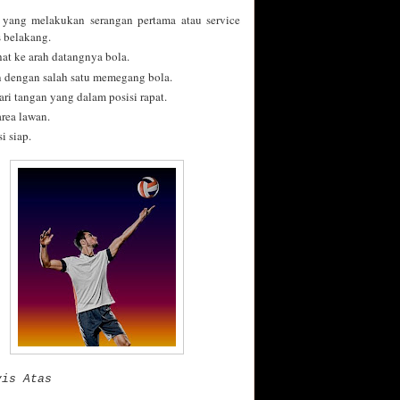
 yang melakukan serangan pertama atau service
s belakang.
at ke arah datangnya bola.
n dengan salah satu memegang bola.
i tangan yang dalam posisi rapat.
rea lawan.
i siap.
vis Atas