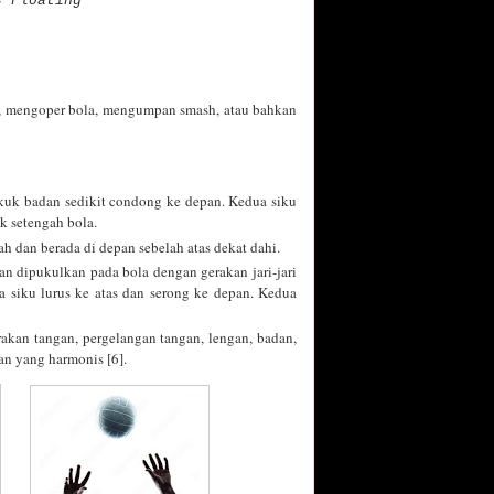
s Floating
n, mengoper bola, mengumpan smash, atau bahkan
tekuk badan sedikit condong ke depan. Kedua siku
uk setengah bola.
h dan berada di depan sebelah atas dekat dahi.
gan dipukulkan pada bola dengan gerakan jari-jari
a siku lurus ke atas dan serong ke depan. Kedua
erakan tangan, pergelangan tangan, lengan, badan,
an yang harmonis [6].