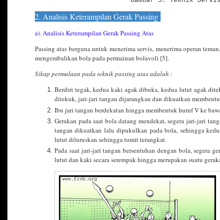
Gambar 3. Teknik Servi
2. Analisis Keterampilan Gerak Passing
a). Analisis Keterampilan Gerak Passing Atas
Passing atas berguna untuk menerima servis, menerima operan tema
mengembalikan bola pada permainan bolavoli [5].
Sikap permulaan pada teknik passing atas adalah :
Berdiri tegak, kedua kaki agak dibuka, kedua lutut agak di
ditekuk, jari-jari tangan dijarangkan dan dikuatkan membent
Ibu jari tangan berdekatan hingga membentuk huruf V ke bawa
Gerakan pada saat bola datang mendekat, segera jari-jari tan
tangan dikuatkan lalu dipukulkan pada bola, sehingga kedu
lutut diluruskan sehingga tumit terangkat.
Pada saat jari-jari tangan bersentuhan dengan bola, segera g
lutut dan kaki secara serempak hingga merupakan suatu gerak