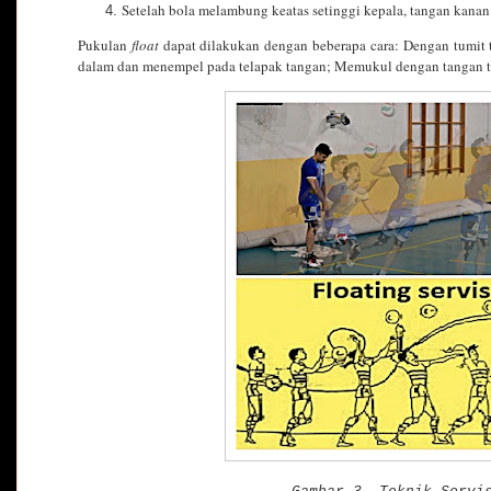
Setelah bola melambung keatas setinggi kepala, tangan kanan
Pukulan
float
dapat dilakukan dengan beberapa cara: Dengan tumit ta
dalam dan menempel pada telapak tangan; Memukul dengan tangan 