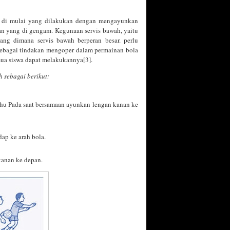
h di mulai yang dilakukan dengan mengayunkan
gan yang di gengam. Kegunaan servis bawah, yaitu
ng dimana servis bawah berperan besar. perlu
 sebagai tindakan mengoper dalam permainan bola
mua siswa dapat melakukannya[3].
h sebagai berikut:
ahu Pada saat bersamaan ayunkan lengan kanan ke
dap ke arah bola.
kanan ke depan.