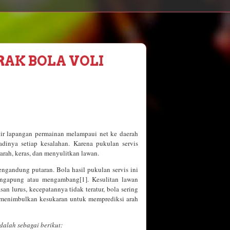
RAK BOLA VOLI
hir lapangan permainan melampaui net ke daerah
adinya setiap kesalahan. Karena pukulan servis
rarah, keras, dan menyulitkan lawan.
engandung putaran. Bola hasil pukulan servis ini
mengapung atau mengambang[1]. Kesulitan lawan
n lurus, kecepatannya tidak teratur, bola sering
a menimbulkan kesukaran untuk memprediksi arah
dalah sebagai berikut: