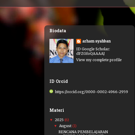
Biodata
arham syahban
ID Google Scholar:
dFZGfoQAAAAJ
View my complete profile
ID Orcid
https://orcid.org/0000-0002-4966-2959
Materi
2025
(6)
▼
August
(1)
▼
RENCANA PEMBELAJARAN