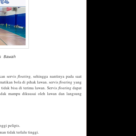
is Bawah
kan servis
floating,
sehingga nantinya pada saat
matikan bola di pihak lawan. servis
floating
yang
idak bisa di terima lawan. Servis
floating
dapat
idak mampu dikuasai oleh lawan dan langsung
ggi pelipis.
an tidak terlalu tinggi.