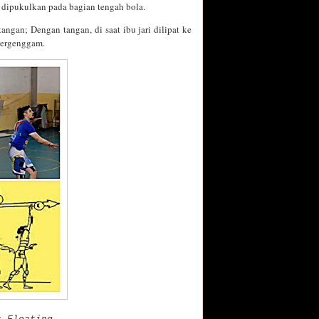
 dipukulkan pada bagian tengah bola.
ngan; Dengan tangan, di saat ibu jari dilipat ke
tergenggam.